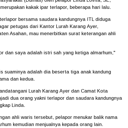
asyarakat (Dumas) oleh pelapor Linda Lovita, SE,
erupakan kakak ipar terlapor, beberapa hari lalu.
terlapor bersama saudara kandungnya ITL diduga
agar petugas dari Kantor Lurah Karang Ayer,
ten Asahan, mau menerbitkan surat keterangan ahli
r dan saya adalah istri sah yang ketiga almarhum,"
ris suaminya adalah dia beserta tiga anak kandung
rtama dan kedua.
itandatangani Lurah Karang Ayer dan Camat Kota
njadi dua orang yakni terlapor dan saudara kandungnya
gkap Linda.
ngan ahli waris tersebut, pelapor menukar balik nama
arhum kemudian menjualnya kepada orang lain.