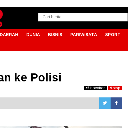
DAERAH
DUNIA
BISNIS
PARIWISATA
SPORT
n ke Polisi
bacakan
stop