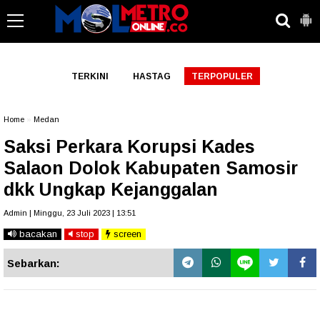
-->
TERKINI
HASTAG
TERPOPULER
Home
»
Medan
Saksi Perkara Korupsi Kades
Salaon Dolok Kabupaten Samosir
dkk Ungkap Kejanggalan
Admin | Minggu, 23 Juli 2023 | 13:51
bacakan
stop
screen
Sebarkan: