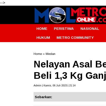
-->
HOME
PERISTIWA
NASIONAL
HUKUM
METRO COMMUNITY
Home
»
Medan
Nelayan Asal Be
Beli 1,3 Kg Gan
Admin | Kamis, 06 Juli 2023 | 21:14
Sebarkan: