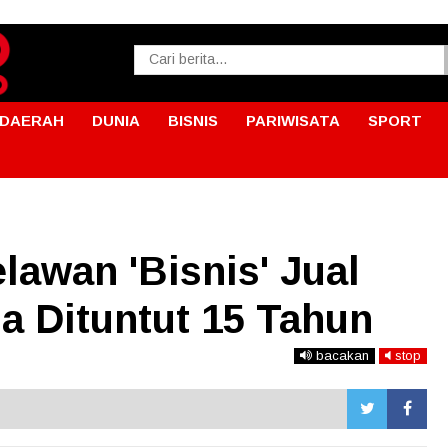
DAERAH
DUNIA
BISNIS
PARIWISATA
SPORT
lawan 'Bisnis' Jual
ja Dituntut 15 Tahun
bacakan
stop