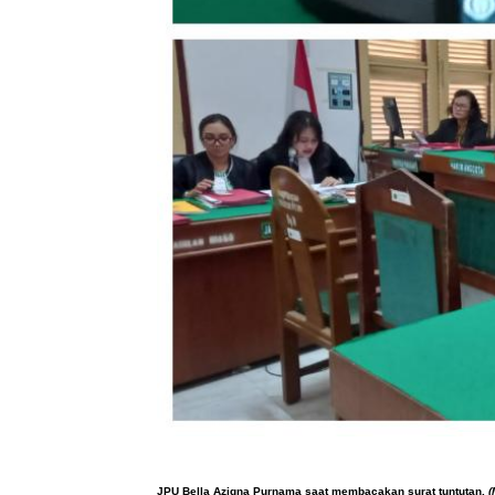
JPU
Bella Azigna Purnama saat membacakan surat tuntutan.