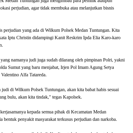
sek Medan Tuntungan juga mengimbau para pemilik ataupun
okasi perjudian, agar tidak membuka atau melanjutkan bisnis
enis perjudian yang ada di Wilkum Polsek Medan Tuntungan. Kita
ata Iptu Christin didampingi Kanit Reskrim Ipda Elia Karo-karo
n.
 yang namanya judi juga sudah dilarang oleh pimpinan Polri, yakni
polda Sumut yang baru menjabat, Irjen Pol Imam Agung Setya
Valentino Alfa Tatareda.
judi di Wilkum Polsek Tuntungan, akan kita babat habis sesuai
ang bulu, akan kita tindak," tegas Kapolsek.
ta kerjasamanya kepada semua pihak di Kecamatan Medan
 bentuk penyakit masyarakat terkusus perjudian dan narkoba.