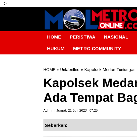
-->
HOME
PERISTIWA
NASIONAL
HUKUM
METRO COMMUNITY
HOME
» Unlabelled » Kapolsek Medan Tuntungan :
Kapolsek Medan
Ada Tempat Bag
Admin | Jumat, 21 Juli 2023 | 07:25
Sebarkan: