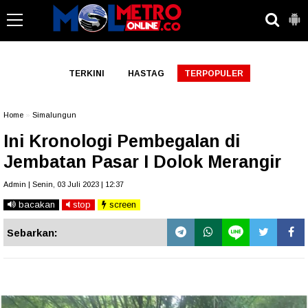
-->
TERKINI
HASTAG
TERPOPULER
Home
»
Simalungun
Ini Kronologi Pembegalan di
Jembatan Pasar I Dolok Merangir
Admin | Senin, 03 Juli 2023 | 12:37
bacakan
stop
screen
Sebarkan: