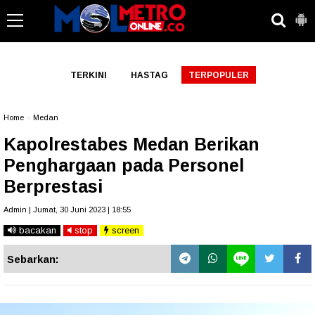
-->
TERKINI
HASTAG
TERPOPULER
Home
»
Medan
Kapolrestabes Medan Berikan
Penghargaan pada Personel
Berprestasi
Admin | Jumat, 30 Juni 2023 | 18:55
bacakan
stop
screen
Sebarkan: