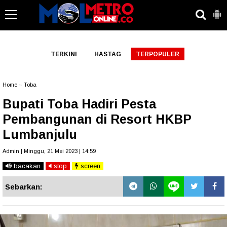
-->
TERKINI
HASTAG
TERPOPULER
Home
»
Toba
Bupati Toba Hadiri Pesta
Pembangunan di Resort HKBP
Lumbanjulu
Admin | Minggu, 21 Mei 2023 | 14:59
bacakan
stop
screen
Sebarkan: