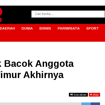
DAERAH
DUNIA
BISNIS
PARIWISATA
SPORT
k Bacok Anggota
imur Akhirnya
bacakan
stop