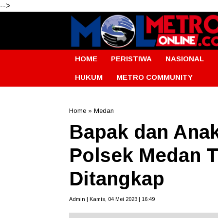
-->
HOME
PERISTIWA
NASIONAL
HUKUM
METRO COMMUNITY
Home
»
Medan
Bapak dan Ana
Polsek Medan T
Ditangkap
Admin | Kamis, 04 Mei 2023 | 16:49