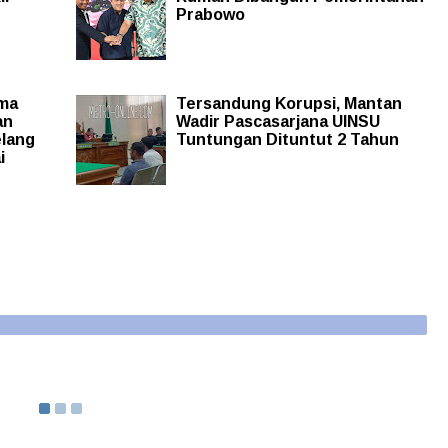
Prabowo
ama
Tersandung Korupsi, Mantan
an
Wadir Pascasarjana UINSU
elang
Tuntungan Dituntut 2 Tahun
i