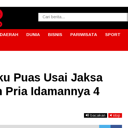
DAERAH
DUNIA
BISNIS
PARIWISATA
SPORT
u Puas Usai Jaksa
n Pria Idamannya 4
bacakan
stop