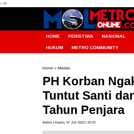
-->
HOME
PERISTIWA
NASIONAL
HUKUM
METRO COMMUNITY
Home
»
Medan
PH Korban Ngak
Tuntut Santi da
Tahun Penjara
Admin | Kamis, 07 Juli 2022 | 20:33