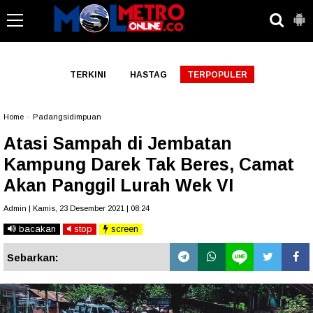
-->
TERKINI
HASTAG
TERPOPULER
Home
»
Padangsidimpuan
Atasi Sampah di Jembatan
Kampung Darek Tak Beres, Camat
Akan Panggil Lurah Wek VI
Admin | Kamis, 23 Desember 2021 | 08:24
bacakan
stop
screen
Sebarkan: