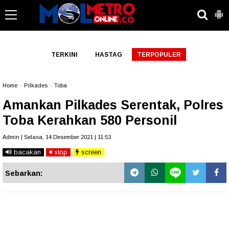
-->
TERKINI
HASTAG
TERPOPULER
Home
»
Pilkades
»
Toba
Amankan Pilkades Serentak, Polres
Toba Kerahkan 580 Personil
Admin | Selasa, 14 Desember 2021 | 11:53
bacakan
stop
screen
Sebarkan: