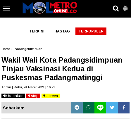
-->
TERKINI
HASTAG
TERPOPULER
Home
»
Padangsidimpuan
Wakil Wali Kota Padangsidimpuan
Tinjau Vaksinasi Kedua di
Puskesmas Padangmatinggi
Admin | Rabu, 24 Maret 2021 | 16:22
bacakan
stop
screen
Sebarkan: