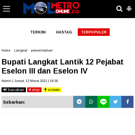
-->
TERKINI
HASTAG
TERPOPULER
Home
»
Langkat
»
pemerintahan
Bupati Langkat Lantik 12 Pejabat
Eselon III dan Eselon IV
Admin | Jumat, 12 Maret 2021 | 18:36
bacakan
stop
screen
Sebarkan: