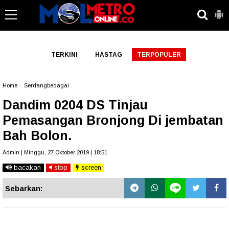
-->
TERKINI
HASTAG
TERPOPULER
Home
»
Serdangbedagai
Dandim 0204 DS Tinjau
Pemasangan Bronjong Di jembatan
Bah Bolon.
Admin | Minggu, 27 Oktober 2019 | 18:51
bacakan
stop
screen
Sebarkan: