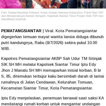
Foto: Tempat Kejadian Perkara. Insert: Korban Semasa Hidup (kiri). Polisi Olah TKP
dan Mengevakuasi Korban (tengah). Kapolsek Siantar Timur Pimpin Olah TKP dan
Identifikasi (mol/rizt)
PEMATANGSIANTAR
| Viral. Kota Pematangsiantar
digegerkan temuan mayat wanita lansia diduga dibunuh
putri kandungnya, Rabu (8/7/2026) sekira pukul 10.00
WIB.
Kapolres Pematangsiantar AKBP Sah Udur TM Sitinjak
SIK SH MH melalui Kapolsek Siantar Timur Iptu Edy
Jhon J Manalu SH MH memaparkan inisial korban, B br
S, 85, ditemukan terbujur kaku bersimbah darah di lantai
rumahnya di Jalan Cendawan, Kelurahan Tomuan,
Kecamatan Siantar Timur, Kota Pematangsiantar.
Iptu Edy menjelaskan, penemuan berawal saat saksi KA
mendatangi rumah korban untuk mengantar undangan