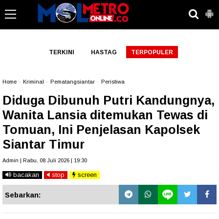
-->
TERKINI
HASTAG
TERPOPULER
Home
»
Kriminal
»
Pematangsiantar
»
Peristiwa
Diduga Dibunuh Putri Kandungnya,
Wanita Lansia ditemukan Tewas di
Tomuan, Ini Penjelasan Kapolsek
Siantar Timur
Admin | Rabu, 08 Juli 2026 | 19:30
bacakan
stop
screen
Sebarkan: