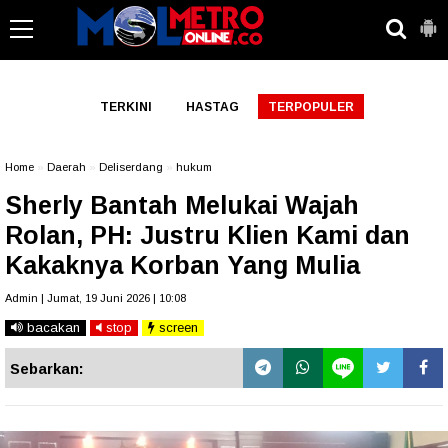
-->
TERKINI
HASTAG
TERPOPULER
Home
»
Daerah
»
Deliserdang
»
hukum
Sherly Bantah Melukai Wajah
Rolan, PH: Justru Klien Kami dan
Kakaknya Korban Yang Mulia
Admin | Jumat, 19 Juni 2026 | 10:08
bacakan
stop
screen
Sebarkan: