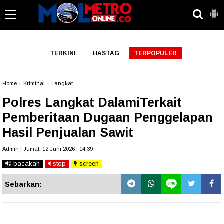
-->
TERKINI
HASTAG
TERPOPULER
Home
»
Kriminal
»
Langkat
Polres Langkat DalamiTerkait
Pemberitaan Dugaan Penggelapan
Hasil Penjualan Sawit
Admin | Jumat, 12 Juni 2026 | 14:39
bacakan
stop
screen
Sebarkan: