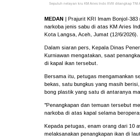
Sepuluh nelayan kru KM Aries Indo XVIII ditangkap TNI 
MEDAN
| Prajurit KRI Imam Bonjol-38
narkoba jenis sabu di atas KM Aries Ind
Kota Langsa, Aceh, Jumat (12/6/2026).
Dalam siaran pers, Kepala Dinas Pene
Kurniawan mengatakan, saat penangka
di kapal ikan tersebut.
Bersama itu, petugas mengamankan seju
bekas, satu bungkus yang masih berisi,
bong plastik yang satu di antaranya mas
"Penangkapan dan temuan tersebut menj
narkoba di atas kapal selama beroperas
Kepada petugas, enam orang dari 10 
melaksanakan penangkapan ikan di laut