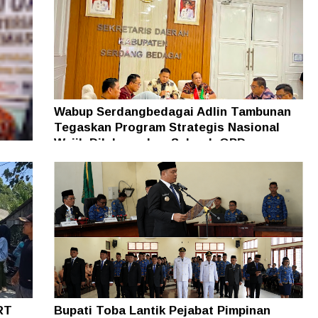
Wabup Serdangbedagai Adlin Tambunan
Tegaskan Program Strategis Nasional
Wajib Dilaksanakan Seluruh OPD
ades
apas
RT
Bupati Toba Lantik Pejabat Pimpinan