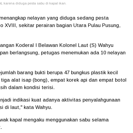
AL karena diduga pesta sabu di kapal ikan.
3 menangkap nelayan yang diduga sedang pesta
o XVIII, sekitar perairan bagian Utara Pulau Pusung,
rangan Koderal I Belawan Kolonel Laut (S) Wahyu
pan berlangsung, petugas menemukan ada 10 nelayan
mlah barang bukti berupa 47 bungkus plastik kecil
 tiga alat isap (bong), empat korek api dan empat botol
ih dalam kondisi terisi.
adi indikasi kuat adanya aktivitas penyalahgunaan
i di laut," kata Wahyu.
awak kapal mengaku menggunakan sabu selama
.