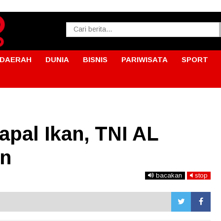
DAERAH
DUNIA
BISNIS
PARIWISATA
SPORT
apal Ikan, TNI AL
an
bacakan
stop