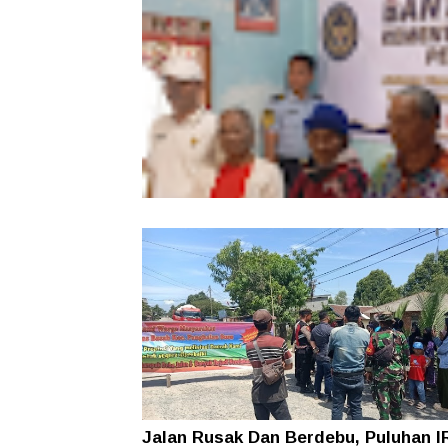
38 Lansia Terima Bantuan Sosial, K
Sitampurung Apresiasi Kepedulian L
Siborongborong
Jalan Rusak Dan Berdebu, Puluhan I