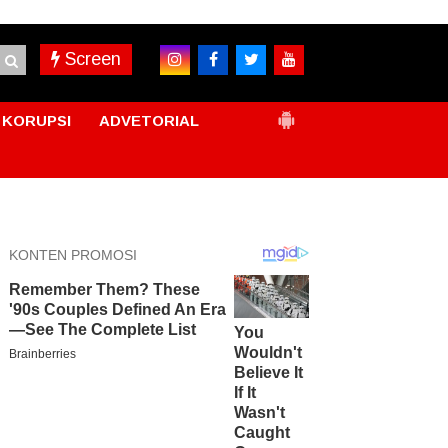
Screen
KORUPSI
ADVETORIAL