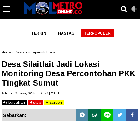
-->
TERKINI
HASTAG
TERPOPULER
Home
»
Daerah
»
Tapanuli Utara
Desa Silaitlait Jadi Lokasi
Monitoring Desa Percontohan PKK
Tingkat Sumut
Admin | Selasa, 02 Juni 2026 | 23:51
bacakan
stop
screen
Sebarkan: