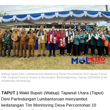
Wabup Taput Deni Lumbantoruan Monitoring Desa Percontohan 10 Program Pokok
PKK Tingkat Provinsi Sumut di Kecamatan Siborongborong, Selasa (2/6/2026).(Foto:
mol/Alfredo Sihombing)
TAPUT |
Wakil Bupati (Wabup) Tapanuli Utara (Taput)
Deni Parlindungan Lumbantoruan menyambut
kedatangan Tim Monitoring Desa Percontohan 10