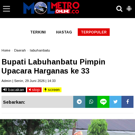
-->
TERKINI
HASTAG
TERPOPULER
Home
»
Daerah
»
labuhanbatu
Bupati Labuhanbatu Pimpin
Upacara Harganas ke 33
Admin | Senin, 29 Juni 2026 | 14:33
bacakan
stop
screen
Sebarkan: