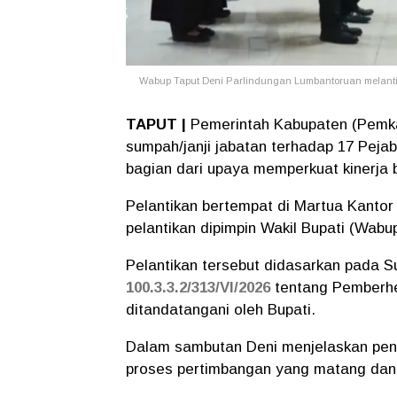
Wabup Taput Deni Parlindungan Lumbantoruan melantik p
TAPUT |
Pemerintah Kabupaten (Pemka
sumpah/janji jabatan terhadap 17 Peja
bagian dari upaya memperkuat kinerja 
Pelantikan bertempat di Martua Kantor 
pelantikan dipimpin Wakil Bupati (Wab
Pelantikan tersebut didasarkan pada S
100.3.3.2/313/VI/2026
tentang Pemberhe
ditandatangani oleh Bupati.
Dalam sambutan Deni menjelaskan penem
proses pertimbangan yang matang dan o