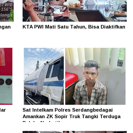
ungan
KTA PWI Mati Satu Tahun, Bisa Diaktifkan
dar
Sat Intelkam Polres Serdangbedagai
Amankan ZK Sopir Truk Tangki Terduga
Pelaku Narkotika