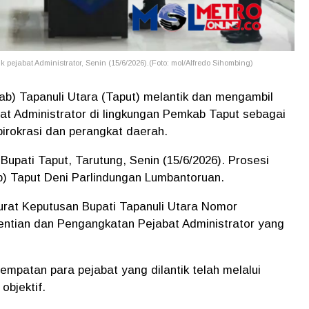
ejabat Administrator, Senin (15/6/2026).(Foto: mol/Alfredo Sihombing)
b) Tapanuli Utara (Taput) melantik dan mengambil
bat Administrator di lingkungan Pemkab Taput sebagai
birokrasi dan perangkat daerah.
Bupati Taput, Tarutung, Senin (15/6/2026). Prosesi
up) Taput Deni Parlindungan Lumbantoruan.
urat Keputusan Bupati Tapanuli Utara Nomor
ntian dan Pengangkatan Pejabat Administrator yang
patan para pejabat yang dilantik telah melalui
bjektif.