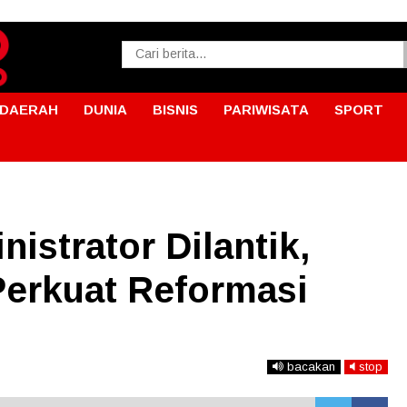
DAERAH
DUNIA
BISNIS
PARIWISATA
SPORT
istrator Dilantik,
erkuat Reformasi
bacakan
stop