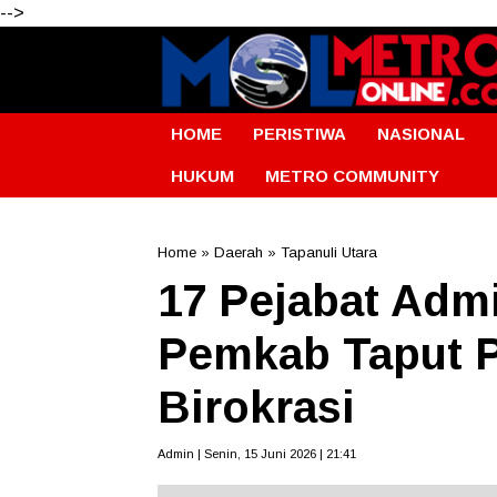
-->
HOME
PERISTIWA
NASIONAL
HUKUM
METRO COMMUNITY
Home
»
Daerah
»
Tapanuli Utara
17 Pejabat Admin
Pemkab Taput P
Birokrasi
Admin | Senin, 15 Juni 2026 | 21:41