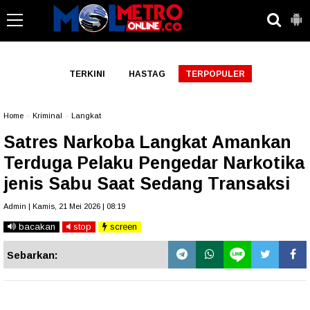
-->
TERKINI
HASTAG
TERPOPULER
Home
»
Kriminal
»
Langkat
Satres Narkoba Langkat Amankan
Terduga Pelaku Pengedar Narkotika
jenis Sabu Saat Sedang Transaksi
Admin | Kamis, 21 Mei 2026 | 08:19
bacakan
stop
screen
Sebarkan: