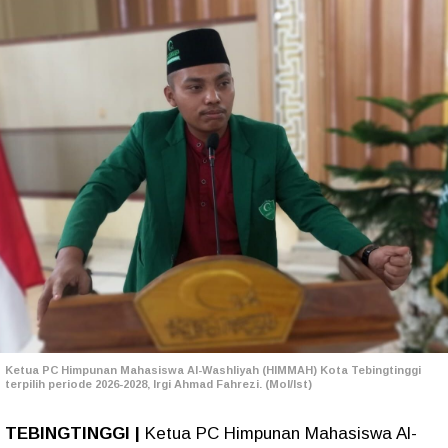
Ketua PC Himpunan Mahasiswa Al-Washliyah (HIMMAH) Kota Tebingtinggi
terpilih periode 2026-2028, Irgi Ahmad Fahrezi. (Mol/Ist)
TEBINGTINGGI |
Ketua PC Himpunan Mahasiswa Al-