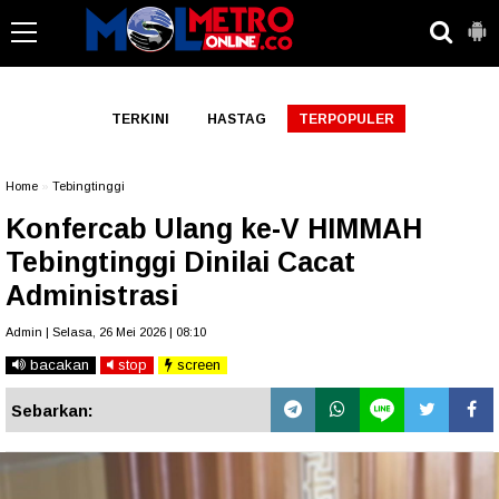
-->
TERKINI
HASTAG
TERPOPULER
Home
»
Tebingtinggi
Konfercab Ulang ke-V HIMMAH
Tebingtinggi Dinilai Cacat
Administrasi
Admin | Selasa, 26 Mei 2026 | 08:10
bacakan
stop
screen
Sebarkan: