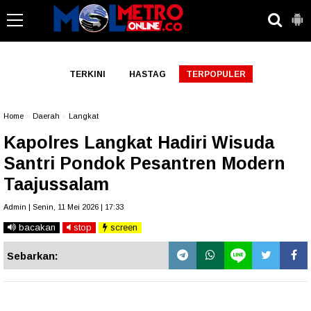
-->
TERKINI
HASTAG
TERPOPULER
Home
»
Daerah
»
Langkat
Kapolres Langkat Hadiri Wisuda
Santri Pondok Pesantren Modern
Taajussalam
Admin | Senin, 11 Mei 2026 | 17:33
bacakan
stop
screen
Sebarkan: