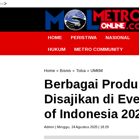
-->
HOME
PERISTIWA
NASIONAL
HUKUM
METRO COMMUNITY
Home
»
Bisnis
»
Toba
»
UMKM
Berbagai Prod
Disajikan di Ev
of Indonesia 20
Admin | Minggu, 24 Agustus 2025 | 18:29