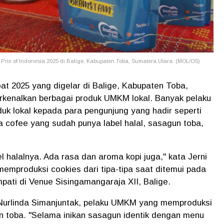
rix of Indonesia 2025 di Balige, Kabupaten Toba, Sumatera Utara. (MOL/OS)
t 2025 yang digelar di Balige, Kabupaten Toba,
enalkan berbagai produk UMKM lokal. Banyak pelaku
 lokal kepada para pengunjung yang hadir seperti
pa cofee yang sudah punya label halal, sasagun toba,
el halalnya. Ada rasa dan aroma kopi juga," kata Jerni
mproduksi cookies dari tipa-tipa saat ditemui pada
mpati di Venue Sisingamangaraja XII, Balige.
Nurlinda Simanjuntak, pelaku UMKM yang memproduksi
n toba. "Selama inikan sasagun identik dengan menu