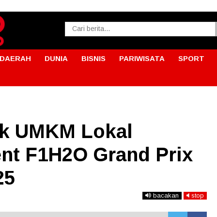
DAERAH
DUNIA
BISNIS
PARIWISATA
SPORT
uk UMKM Lokal
ent F1H2O Grand Prix
25
bacakan
stop