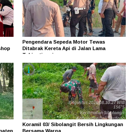
Pengendara Sepeda Motor Tewas
shop
Ditabrak Kereta Api di Jalan Lama
Tebingtinggi
Koramil 03/ Sibolangit Bersih Lingkungan
paten
Bersama Warga