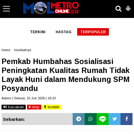
-->
TERKINI
HASTAG
TERPOPULER
Home
»
Humbahas
Pemkab Humbahas Sosialisasi
Peningkatan Kualitas Rumah Tidak
Layak Huni dalam Mendukung SPM
Posyandu
Admin | Selasa, 22 Juli 2025 | 18:23
bacakan
stop
screen
Sebarkan: