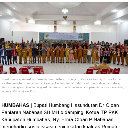
Bupati Humbang Hasundutan Oloan Paniaran Nababan didampingi Ketua TP PKK Ny. Erma Oloan P
Nababan menghadiri sosialisasi peningkatan kualitas Rumah Tidak Layak Huni dalam mendukung
Standart Pelayanan Minimal Posyandu bertempat di Aula Hutamas, Kompleks Perkantoran Tano Tubu,
Selasa (22/7/2025). (mol/ist)
HUMBAHAS |
Bupati Humbang Hasundutan Dr Oloan
Paniaran Nababan SH MH didampingi Ketua TP PKK
Kabupaten Humbahas, Ny. Erma Oloan P Nababan
menghadiri sosialissasi peningkatan kualitas Rumah