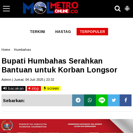
-->
TERKINI
HASTAG
TERPOPULER
Home
»
Humbahas
Bupati Humbahas Serahkan
Bantuan untuk Korban Longsor
Admin | Jumat, 04 Juli 2025 | 23:32
bacakan
stop
screen
Sebarkan: