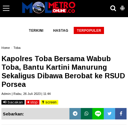
-->
TERKINI
HASTAG
TERPOPULER
Home
»
Toba
Kapolres Toba Bersama Wabub
Toba, Bantu Kartini Manurung
Sekaligus Dibawa Berobat ke RSUD
Porsea
Admin | Rabu, 26 Juli 2023 | 11:44
bacakan
stop
screen
Sebarkan: