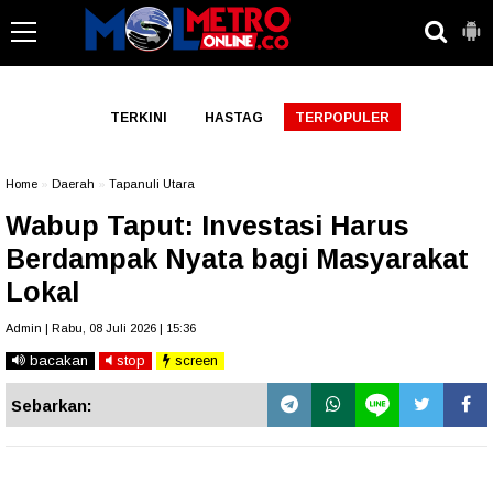
-->
TERKINI
HASTAG
TERPOPULER
Home
»
Daerah
»
Tapanuli Utara
Wabup Taput: Investasi Harus
Berdampak Nyata bagi Masyarakat
Lokal
Admin | Rabu, 08 Juli 2026 | 15:36
bacakan
stop
screen
Sebarkan: