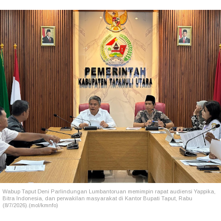
Wabup Taput Deni Parlindungan Lumbantoruan memimpin rapat audiensi Yappika,
Bitra Indonesia, dan perwakilan masyarakat di Kantor Bupati Taput, Rabu
(8/7/2026).(mol/kmnfo)