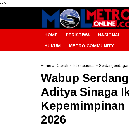
-->
HOME
PERISTIWA
NASIONAL
HUKUM
METRO COMMUNITY
Home
»
Daerah
»
Internasional
»
Serdangbedagai
Wabup Serdang
Aditya Sinaga I
Kepemimpinan I
2026