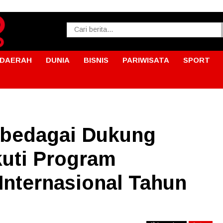
DAERAH
DUNIA
BISNIS
PARIWISATA
SPORT
bedagai Dukung
kuti Program
nternasional Tahun