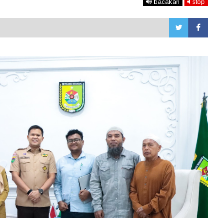
bacakan
stop