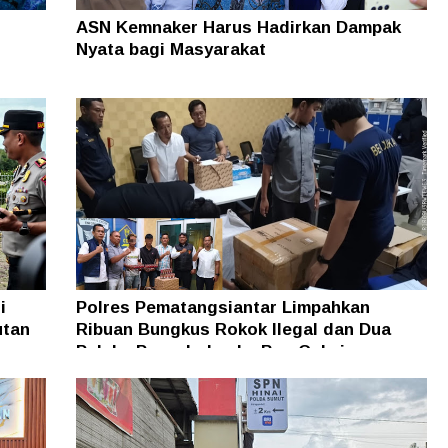
ASN Kemnaker Harus Hadirkan Dampak
Nyata bagi Masyarakat
i
Polres Pematangsiantar Limpahkan
utan
Ribuan Bungkus Rokok Ilegal dan Dua
Pelaku Penyeludup ke Bea Cukai