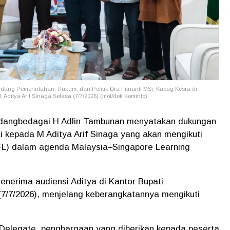
idang Pemerintahan, Hukum, dan Politik Dra Fitrianti MSi, Kabag Kesra dr
Aditya Arif Sinaga,Selasa (7/7/2026).(mol/dok Kominfo)
erdangbedagai H Adlin Tambunan menyatakan dukungan
kepada M Aditya Arif Sinaga yang akan mengikuti
IFL) dalam agenda Malaysia–Singapore Learning
nerima audiensi Aditya di Kantor Bupati
7/7/2026), menjelang keberangkatannya mengikuti
d Delegate, penghargaan yang diberikan kepada peserta