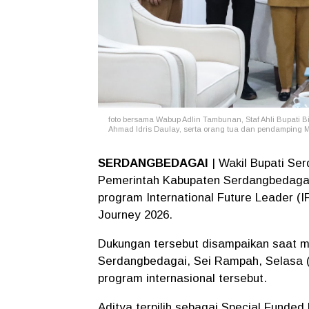
foto bersama Wabup Adlin Tambunan, Staf Ahli Bupati B
Ahmad Idris Daulay, serta orang tua dan pendamping M. 
SERDANGBEDAGAI
| Wakil Bupati S
Pemerintah Kabupaten Serdangbedagai 
program International Future Leader (
Journey 2026.
Dukungan tersebut disampaikan saat me
Serdangbedagai, Sei Rampah, Selasa (
program internasional tersebut.
Aditya terpilih sebagai Special Funde