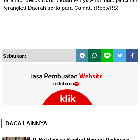
Harahap, Sekda Kota Medan Wiriya Alrahman, pimpinan
Perangkat Daerah serta para Camat. (Robs/RS)
Sebarkan:
BACA LAINNYA
Pj Sekdaprov Sambut Hangat Diplomasi