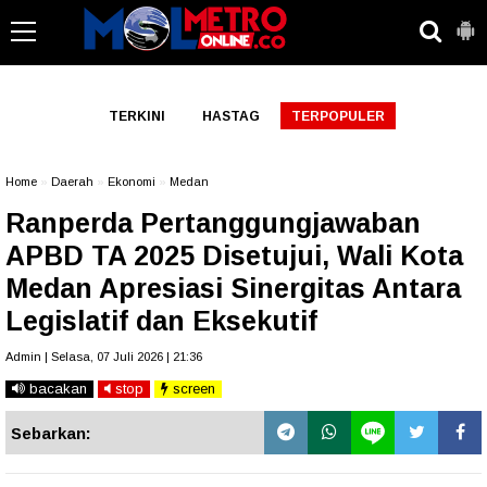
-->
TERKINI
HASTAG
TERPOPULER
Home
»
Daerah
»
Ekonomi
»
Medan
Ranperda Pertanggungjawaban
APBD TA 2025 Disetujui, Wali Kota
Medan Apresiasi Sinergitas Antara
Legislatif dan Eksekutif
Admin | Selasa, 07 Juli 2026 | 21:36
bacakan
stop
screen
Sebarkan: