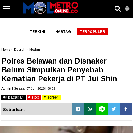
-->
TERKINI
HASTAG
TERPOPULER
Home
»
Daerah
»
Medan
Polres Belawan dan Disnaker
Belum Simpulkan Penyebab
Kematian Pekerja di PT Jui Shin
Admin | Selasa, 07 Juli 2026 | 08:22
bacakan
stop
screen
Sebarkan: