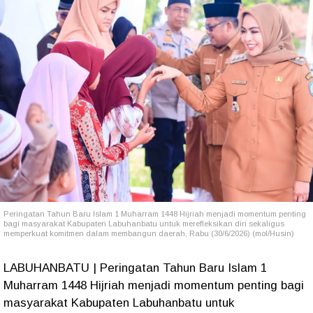
Peringatan Tahun Baru Islam 1 Muharram 1448 Hijriah menjadi momentum penting
bagi masyarakat Kabupaten Labuhanbatu untuk merefleksikan diri sekaligus
memperkuat komitmen dalam membangun daerah, Rabu (30/6/2026) (mol/Husin)
LABUHANBATU | Peringatan Tahun Baru Islam 1
Muharram 1448 Hijriah menjadi momentum penting bagi
masyarakat Kabupaten Labuhanbatu untuk