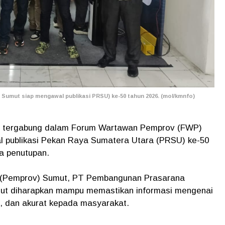
umut siap mengawal publikasi PRSU) ke-50 tahun 2026. (mol/kmnfo)
g tergabung dalam Forum Wartawan Pemprov (FWP)
 publikasi Pekan Raya Sumatera Utara (PRSU) ke-50
ga penutupan.
si (Pemprov) Sumut, PT Pembangunan Prasarana
ut diharapkan mampu memastikan informasi mengenai
, dan akurat kepada masyarakat.