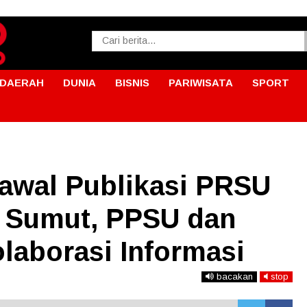
DAERAH
DUNIA
BISNIS
PARIWISATA
SPORT
awal Publikasi PRSU
 Sumut, PPSU dan
laborasi Informasi
bacakan
stop