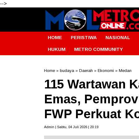
-->
HOME
PERISTIWA
NASIONAL
HUKUM
METRO COMMUNITY
Home
»
budaya
»
Daerah
»
Ekonomi
»
Medan
115 Wartawan K
Emas, Pemprov
FWP Perkuat Ko
Admin | Sabtu, 04 Juli 2026 | 20:19