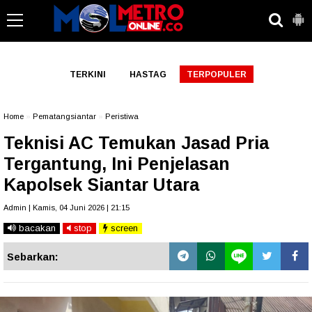
-->
TERKINI
HASTAG
TERPOPULER
Home
»
Pematangsiantar
»
Peristiwa
Teknisi AC Temukan Jasad Pria
Tergantung, Ini Penjelasan
Kapolsek Siantar Utara
Admin | Kamis, 04 Juni 2026 | 21:15
bacakan
stop
screen
Sebarkan: