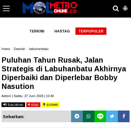
-->
TERKINI
HASTAG
TERPOPULER
Home
»
Daerah
»
labuhanbatu
Puluhan Tahun Rusak, Jalan
Strategis di Labuhanbatu Akhirnya
Diperbaiki dan Diperlebar Bobby
Nasution
Admin | Sabtu, 27 Juni 2026 | 10:40
bacakan
stop
screen
Sebarkan: