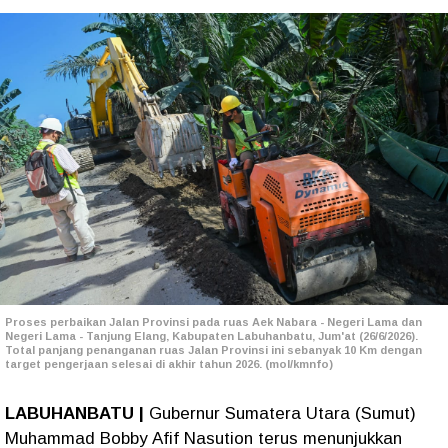
Proses perbaikan Jalan Provinsi pada ruas Aek Nabara - Negeri Lama dan
Negeri Lama - Tanjung Elang, Kabupaten Labuhanbatu, Jum'at (26/6/2026).
Total panjang penanganan ruas Jalan Provinsi ini sebanyak 10 Km dengan
target pengerjaan selesai di akhir tahun 2026. (mol/kmnfo)
LABUHANBATU |
Gubernur Sumatera Utara (Sumut)
Muhammad Bobby Afif Nasution terus menunjukkan