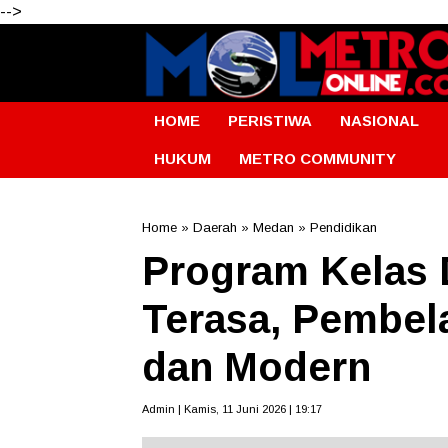
-->
HOME
PERISTIWA
NASIONAL
HUKUM
METRO COMMUNITY
Home
»
Daerah
»
Medan
»
Pendidikan
Program Kelas D
Terasa, Pembela
dan Modern
Admin | Kamis, 11 Juni 2026 | 19:17