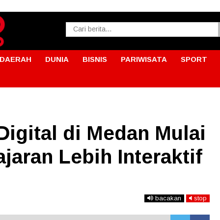
DAERAH
DUNIA
BISNIS
PARIWISATA
SPORT
igital di Medan Mulai
jaran Lebih Interaktif
bacakan
stop