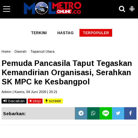
-->
TERKINI
HASTAG
TERPOPULER
Home
»
Daerah
»
Tapanuli Utara
Pemuda Pancasila Taput Tegaskan
Kemandirian Organisasi, Serahkan
SK MPC ke Kesbangpol
Admin | Kamis, 04 Juni 2026 | 20:21
bacakan
stop
screen
Sebarkan: