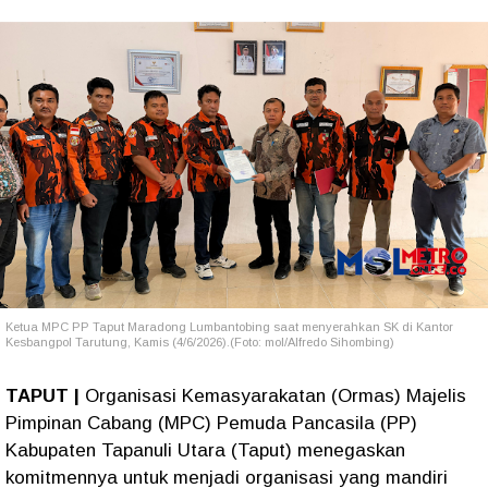
Ketua MPC PP Taput Maradong Lumbantobing saat menyerahkan SK di Kantor
Kesbangpol Tarutung, Kamis (4/6/2026).(Foto: mol/Alfredo Sihombing)
TAPUT |
Organisasi Kemasyarakatan (Ormas) Majelis
Pimpinan Cabang (MPC) Pemuda Pancasila (PP)
Kabupaten Tapanuli Utara (Taput) menegaskan
komitmennya untuk menjadi organisasi yang mandiri