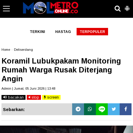
-->
TERKINI
HASTAG
TERPOPULER
Home
»
Deliserdang
Koramil Lubukpakam Monitoring
Rumah Warga Rusak Diterjang
Angin
Admin | Jumat, 05 Juni 2026 | 13:48
bacakan
stop
screen
Sebarkan: