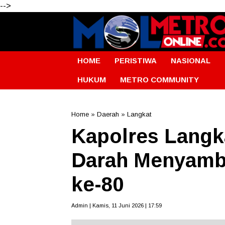
-->
HOME
PERISTIWA
NASIONAL
HUKUM
METRO COMMUNITY
Home
»
Daerah
»
Langkat
Kapolres Langk
Darah Menyamb
ke-80
Admin | Kamis, 11 Juni 2026 | 17:59