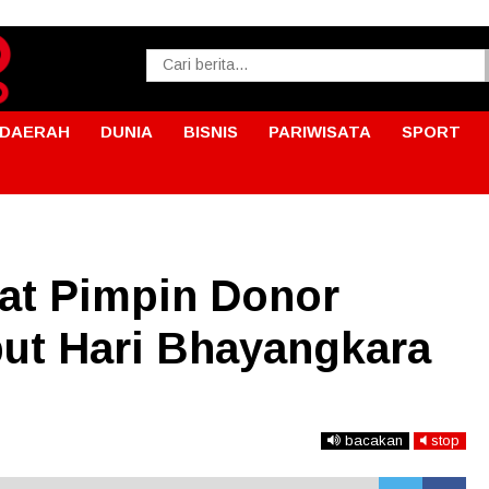
DAERAH
DUNIA
BISNIS
PARIWISATA
SPORT
at Pimpin Donor
ut Hari Bhayangkara
bacakan
stop