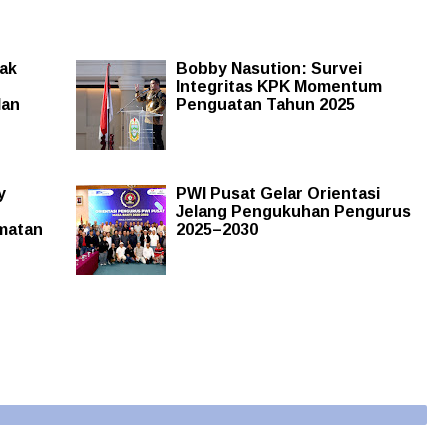
ak
Bobby Nasution: Survei
Integritas KPK Momentum
lan
Penguatan Tahun 2025
y
PWI Pusat Gelar Orientasi
Jelang Pengukuhan Pengurus
matan
2025–2030