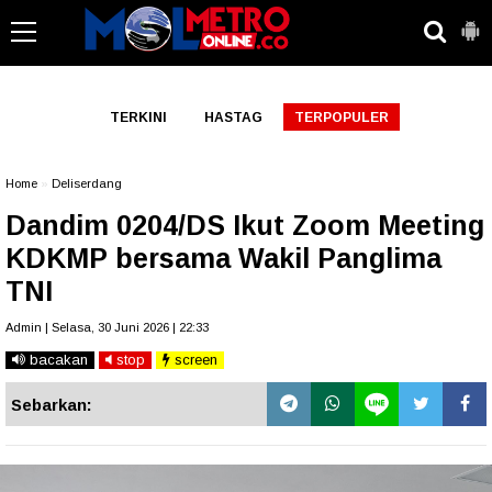
-->
TERKINI
HASTAG
TERPOPULER
Home
»
Deliserdang
Dandim 0204/DS Ikut Zoom Meeting
KDKMP bersama Wakil Panglima
TNI
Admin | Selasa, 30 Juni 2026 | 22:33
bacakan
stop
screen
Sebarkan: