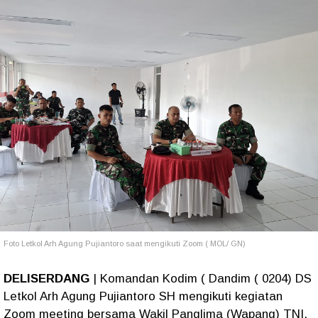
Foto Letkol Arh Agung Pujiantoro saat mengikuti Zoom ( MOL/ GN)
DELISERDANG
| Komandan Kodim ( Dandim ( 0204) DS
Letkol Arh Agung Pujiantoro SH mengikuti kegiatan
Zoom meeting bersama Wakil Panglima (Wapang) TNI.