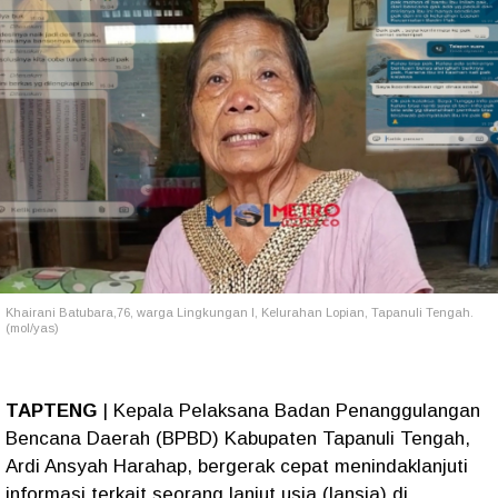
Khairani Batubara,76, warga Lingkungan I, Kelurahan Lopian, Tapanuli Tengah.
(mol/yas)
TAPTENG
| Kepala Pelaksana Badan Penanggulangan
Bencana Daerah (BPBD) Kabupaten Tapanuli Tengah,
Ardi Ansyah Harahap, bergerak cepat menindaklanjuti
informasi terkait seorang lanjut usia (lansia) di