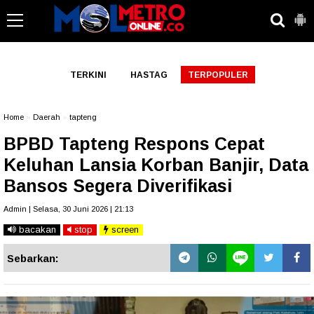
-->
TERKINI
HASTAG
TERPOPULER
Home
»
Daerah
»
tapteng
BPBD Tapteng Respons Cepat
Keluhan Lansia Korban Banjir, Data
Bansos Segera Diverifikasi
Admin | Selasa, 30 Juni 2026 | 21:13
bacakan
stop
screen
Sebarkan: