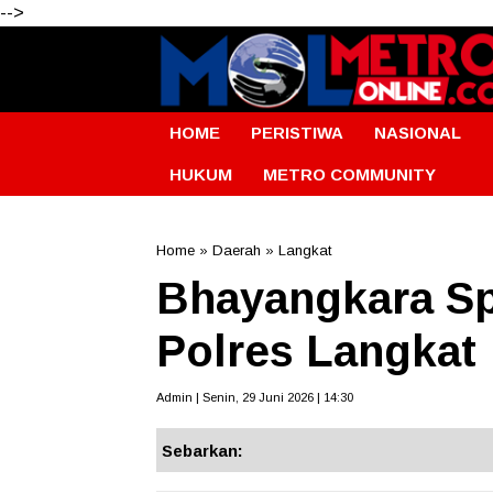
-->
HOME
PERISTIWA
NASIONAL
HUKUM
METRO COMMUNITY
Home
»
Daerah
»
Langkat
Bhayangkara Sp
Polres Langkat
Admin | Senin, 29 Juni 2026 | 14:30
Sebarkan: