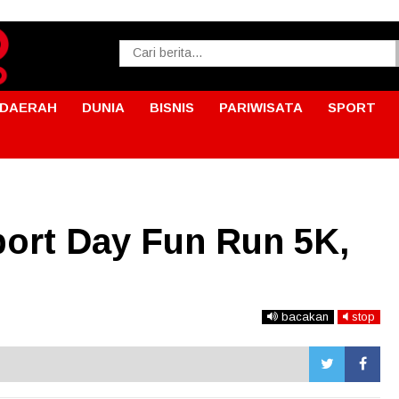
DAERAH
DUNIA
BISNIS
PARIWISATA
SPORT
ort Day Fun Run 5K,
bacakan
stop