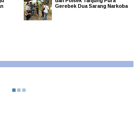
gu
dan Polsek Tanjung Pura
an
Gerebek Dua Sarang Narkoba