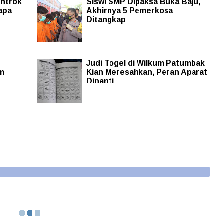
ntrok
Siswi SMP Dipaksa Buka Baju,
apa
Akhirnya 5 Pemerkosa
Ditangkap
Judi Togel di Wilkum Patumbak
am
Kian Meresahkan, Peran Aparat
Dinanti