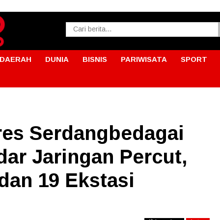
DAERAH
DUNIA
BISNIS
PARIWISATA
SPORT
res Serdangbedagai
ar Jaringan Percut,
dan 19 Ekstasi