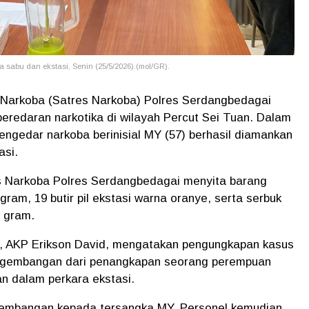
sabu dan ekstasi, Senin (25/5/2026).(mol/GR).
Narkoba (Satres Narkoba) Polres Serdangbedagai
peredaran narkotika di wilayah Percut Sei Tuan. Dalam
engedar narkoba berinisial MY (57) berhasil diamankan
asi.
es Narkoba Polres Serdangbedagai menyita barang
gram, 19 butir pil ekstasi warna oranye, serta serbuk
6 gram.
, AKP Erikson David, mengatakan pengungkapan kasus
pengembangan dari penangkapan seorang perempuan
n dalam perkara ekstasi.
ngembangan kepada tersangka MY. Personel kemudian