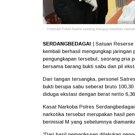
Forensik Polda Sumut sedang menguji keaslian narkoba 
SERDANGBEDAGAI
| Satuan Reserse 
kembali berhasil mengungkap jaringan 
pengungkapan tersebut, seorang pria p
bersama barang bukti sabu dan pil ekst
Dari tangan tersangka, personel Satr
bukti berupa sabu seberat bruto 100,30 
diduga ekstasi dengan berat netto 6,3
Kasat Narkoba Polres Serdangbedagai
narkotika tersebut merupakan hasil 
berinisial M yang sebelumnya diamanka
“Dari hasil pemeriksaan dilakukan pe