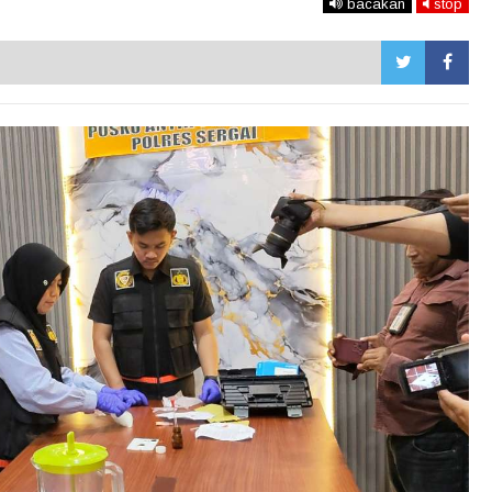
bacakan
stop