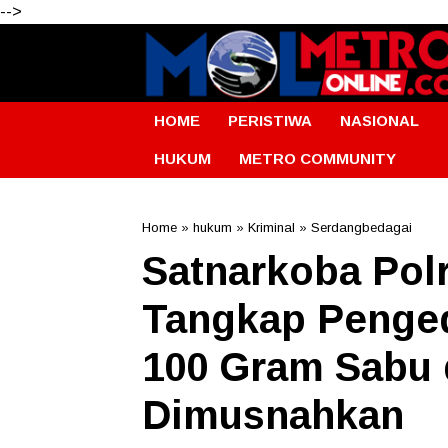
-->
HOME
PERISTIWA
NASIONAL
HUKUM
METRO COMMUNITY
Home
»
hukum
»
Kriminal
»
Serdangbedagai
Satnarkoba Pol
Tangkap Penged
100 Gram Sabu 
Dimusnahkan