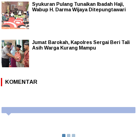
Syukuran Pulang Tunaikan Ibadah Haji,
Wabup H. Darma Wijaya Ditepungtawari
Jumat Barokah, Kapolres Sergai Beri Tali
Asih Warga Kurang Mampu
KOMENTAR