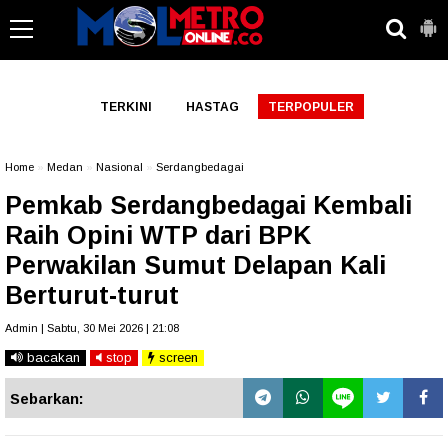
-->
TERKINI
HASTAG
TERPOPULER
Home
»
Medan
»
Nasional
»
Serdangbedagai
Pemkab Serdangbedagai Kembali
Raih Opini WTP dari BPK
Perwakilan Sumut Delapan Kali
Berturut-turut
Admin | Sabtu, 30 Mei 2026 | 21:08
bacakan
stop
screen
Sebarkan: