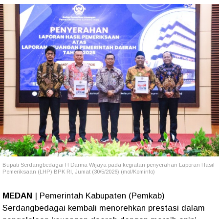
Bupati Serdangbedagai H Darma Wijaya pada kegiatan penyerahan Laporan Hasil
Pemeriksaan (LHP) BPK RI, Jumat (30/5/2026).(mol/Kominfo)
MEDAN
| Pemerintah Kabupaten (Pemkab)
Serdangbedagai kembali menorehkan prestasi dalam