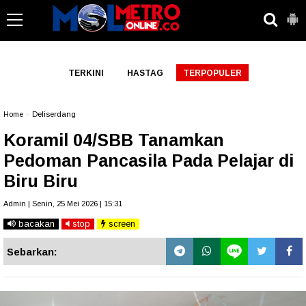
-->
TERKINI
HASTAG
TERPOPULER
Home
»
Deliserdang
Koramil 04/SBB Tanamkan
Pedoman Pancasila Pada Pelajar di
Biru Biru
Admin | Senin, 25 Mei 2026 | 15:31
bacakan
stop
screen
Sebarkan: