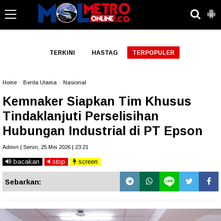
-->
TERKINI
HASTAG
TERPOPULER
Home
»
Berita Utama
»
Nasional
Kemnaker Siapkan Tim Khusus
Tindaklanjuti Perselisihan
Hubungan Industrial di PT Epson
Admin | Senin, 25 Mei 2026 | 23:21
bacakan
stop
screen
Sebarkan: