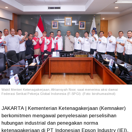
Wakil Menteri Ketenagakerjaan, Afriansyah Noor, saat menerima aksi damai
Federasi Serikat Pekerja Global Indonesia (F-SPGI) .(Foto: birohumas/mol)
JAKARTA | Kementerian Ketenagakerjaan (Kemnaker)
berkomitmen mengawal penyelesaian perselisihan
hubungan industrial dan penegakan norma
ketenagakerjaan di PT Indonesian Epson Industry (IEI).