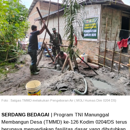
Foto : Satgas TMMD melakukan Pengeboran Air ( MOL/ Humas Dim 0204 DS)
SERDANG BEDAGAI
| Program TNI Manunggal
Membangun Desa (TMMD) ke-126 Kodim 0204/DS terus
berupaya menyediakan fasilitas dasar yang dibutuhkan