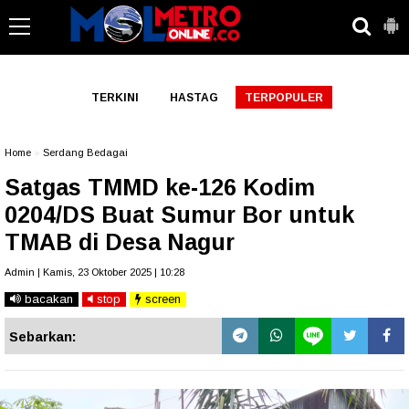
-->
TERKINI
HASTAG
TERPOPULER
Home
»
Serdang Bedagai
Satgas TMMD ke-126 Kodim
0204/DS Buat Sumur Bor untuk
TMAB di Desa Nagur
Admin | Kamis, 23 Oktober 2025 | 10:28
bacakan
stop
screen
Sebarkan: