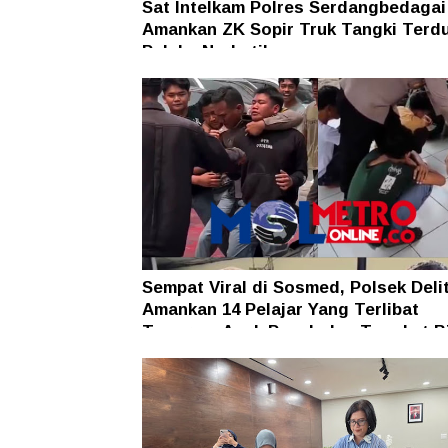
Sat Intelkam Polres Serdangbedagai
Amankan ZK Sopir Truk Tangki Terd
Pelaku Narkotika
Sempat Viral di Sosmed, Polsek Deli
Amankan 14 Pelajar Yang Terlibat
Tawuran, Anak Panah dan Tongkat B
Ikut Diamankan