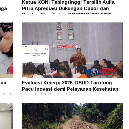
Ketua KONI Tebingtinggi Terpilih Aulia
uga
Pitra Apresiasi Dukungan Cabor dan
Pemko, Siap Fokus PORPROVSU 2026
tua
Evaluasi Kinerja 2026, RSUD Tarutung
Pacu Inovasi demi Pelayanan Kesehatan
isbol
yang Lebih Berkualitas