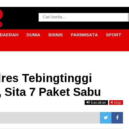
DAERAH
DUNIA
BISNIS
PARIWISATA
SPORT
res Tebingtinggi
 Sita 7 Paket Sabu
bacakan
stop