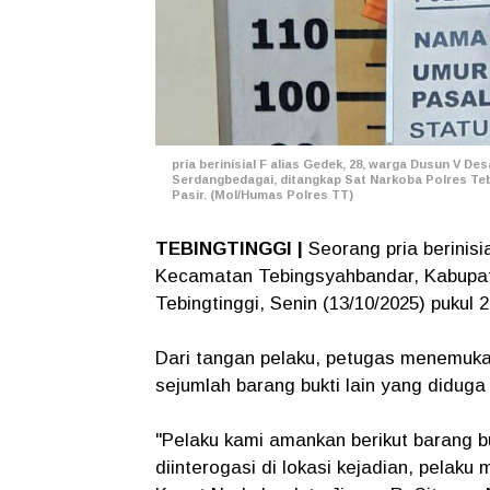
pria berinisial F alias Gedek, 28, warga Dusun V 
Serdangbedagai, ditangkap Sat Narkoba Polres Tebing
Pasir. (Mol/Humas Polres TT)
TEBINGTINGGI |
Seorang pria berinis
Kecamatan Tebingsyahbandar, Kabupat
Tebingtinggi, Senin (13/10/2025) pukul 
Dari tangan pelaku, petugas menemuka
sejumlah barang bukti lain yang diduga
"Pelaku kami amankan berikut barang bu
diinterogasi di lokasi kejadian, pelaku