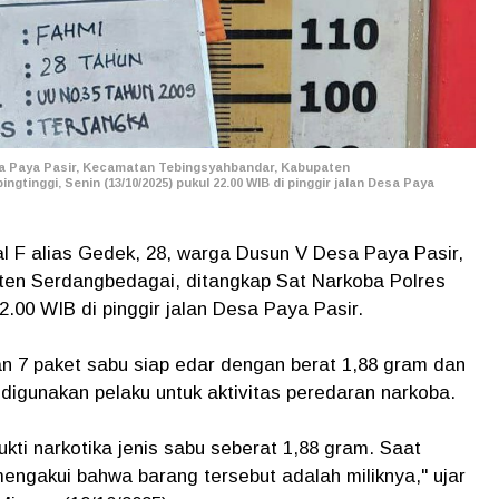
Desa Paya Pasir, Kecamatan Tebingsyahbandar, Kabupaten
tinggi, Senin (13/10/2025) pukul 22.00 WIB di pinggir jalan Desa Paya
ial F alias Gedek, 28, warga Dusun V Desa Paya Pasir,
en Serdangbedagai, ditangkap Sat Narkoba Polres
22.00 WIB di pinggir jalan Desa Paya Pasir.
n 7 paket sabu siap edar dengan berat 1,88 gram dan
 digunakan pelaku untuk aktivitas peredaran narkoba.
kti narkotika jenis sabu seberat 1,88 gram. Saat
 mengakui bahwa barang tersebut adalah miliknya," ujar