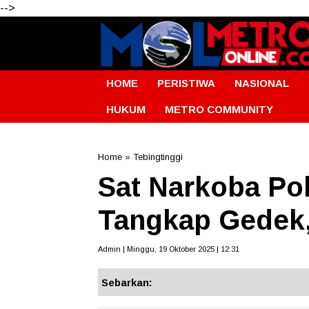
-->
HOME
PERISTIWA
NASIONAL
HUKUM
METRO COMMUNITY
Home
»
Tebingtinggi
Sat Narkoba Pol
Tangkap Gedek,
Admin | Minggu, 19 Oktober 2025 | 12:31
Sebarkan: