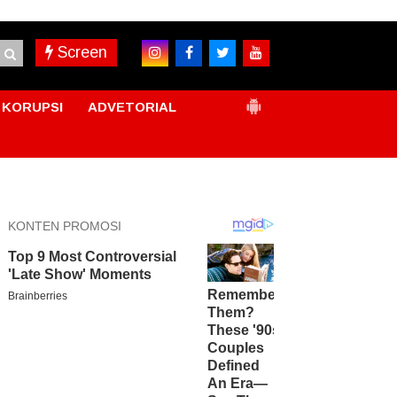
Screen
KORUPSI
ADVETORIAL