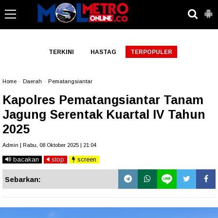
-->
TERKINI
HASTAG
TERPOPULER
Home
»
Daerah
»
Pematangsiantar
Kapolres Pematangsiantar Tanam
Jagung Serentak Kuartal IV Tahun
2025
Admin | Rabu, 08 Oktober 2025 | 21:04
bacakan
stop
screen
Sebarkan: