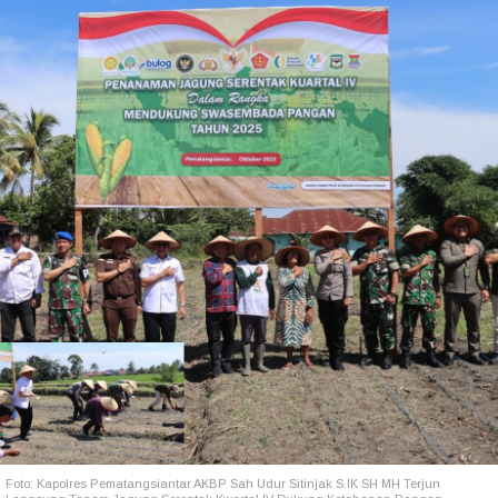
Foto: Kapolres Pematangsiantar AKBP Sah Udur Sitinjak S.IK SH MH Terjun